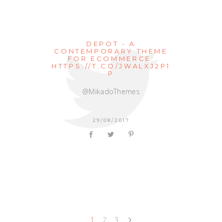
DEPOT - A
CONTEMPORARY THEME
FOR ECOMMERCE:
HTTPS://T.CO/JWALXJ2P1
P
@MikadoThemes
29/08/2017
1
2
3