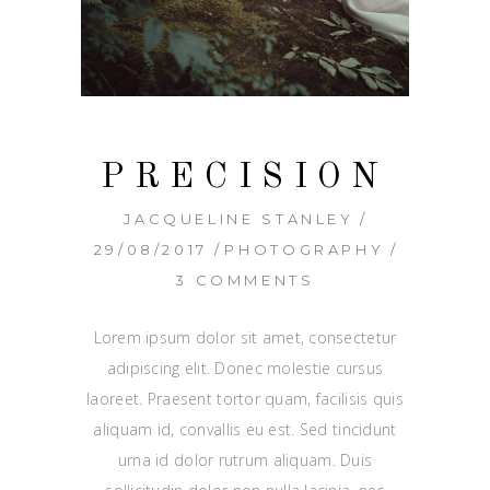
PRECISION
JACQUELINE STANLEY
29/08/2017
PHOTOGRAPHY
3 COMMENTS
Lorem ipsum dolor sit amet, consectetur
adipiscing elit. Donec molestie cursus
laoreet. Praesent tortor quam, facilisis quis
aliquam id, convallis eu est. Sed tincidunt
urna id dolor rutrum aliquam. Duis