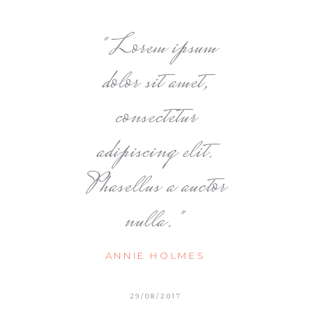
Lorem ipsum
dolor sit amet,
consectetur
adipiscing elit.
Phasellus a auctor
nulla.
ANNIE HOLMES
29/08/2017