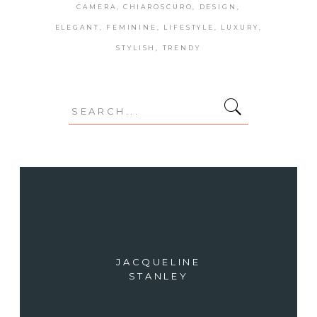
CAMERA
CHIAROSCURO
DESIGN
ELEGANT
FEMININE
LIFESTYLE
LUXURY
STYLISH
TRENDY
Search
for:
JACQUELINE
STANLEY