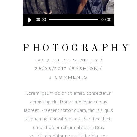
Audio
00:00
00:00
Player
PHOTOGRAPHY
JACQUELINE STANLEY
29/08/2017
FASHION
3 COMMENTS
Lorem ipsum dolor sit amet, consectetur
adipiscing elit. Donec molestie cursus
laoreet. Praesent tortor quam, facilisis quis
aliquam id, convallis eu est. Sed tincidunt
urna id dolor rutrum aliquam. Duis
sollicitudin dolor non nulla lacinia, nec