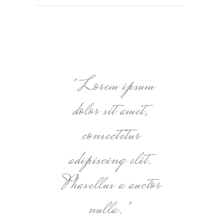
Lorem ipsum
dolor sit amet,
consectetur
adipiscing elit.
Phasellus a auctor
nulla.