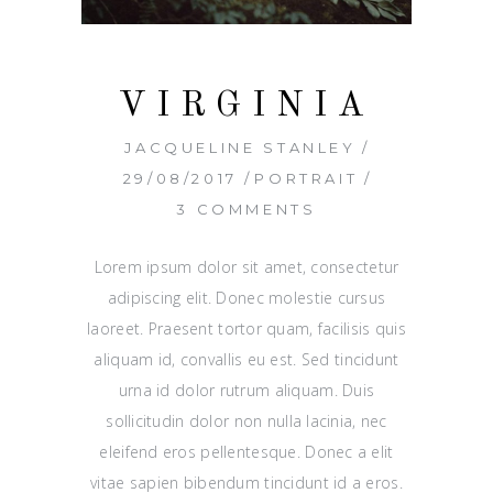
VIRGINIA
JACQUELINE STANLEY
29/08/2017
PORTRAIT
3 COMMENTS
Lorem ipsum dolor sit amet, consectetur
adipiscing elit. Donec molestie cursus
laoreet. Praesent tortor quam, facilisis quis
aliquam id, convallis eu est. Sed tincidunt
urna id dolor rutrum aliquam. Duis
sollicitudin dolor non nulla lacinia, nec
eleifend eros pellentesque. Donec a elit
vitae sapien bibendum tincidunt id a eros.