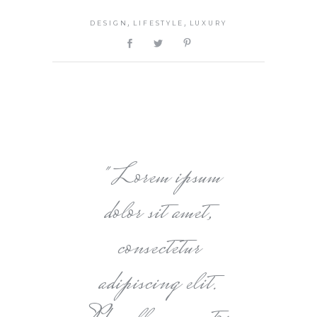
,
,
DESIGN
LIFESTYLE
LUXURY
Lorem ipsum
dolor sit amet,
consectetur
adipiscing elit.