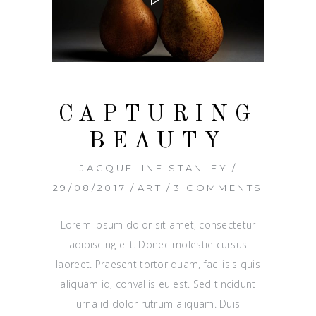
CAPTURING
BEAUTY
JACQUELINE STANLEY
29/08/2017
ART
3 COMMENTS
Lorem ipsum dolor sit amet, consectetur
adipiscing elit. Donec molestie cursus
laoreet. Praesent tortor quam, facilisis quis
aliquam id, convallis eu est. Sed tincidunt
urna id dolor rutrum aliquam. Duis