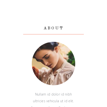
ABOUT
Nullam id dolor id nibh
ultricies vehicula ut id elit.