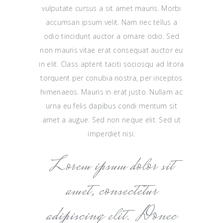
vulputate cursus a sit amet mauris. Morbi
accumsan ipsum velit. Nam nec tellus a
odio tincidunt auctor a ornare odio. Sed
non mauris vitae erat consequat auctor eu
in elit. Class aptent taciti sociosqu ad litora
torquent per conubia nostra, per inceptos
himenaeos. Mauris in erat justo. Nullam ac
urna eu felis dapibus condi mentum sit
amet a augue. Sed non neque elit. Sed ut
imperdiet nisi.
Lorem ipsum dolor sit
amet, consectetur
adipiscing elit. Donec