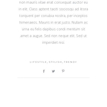
non mauris vitae erat consequat auctor eu
in elit. Class aptent taciti sociosqu ad litora
torquent per conubia nostra, per inceptos
himenaeos. Mauris in erat justo. Nullam ac
urna eu felis dapibus condi mentum sit
amet a augue. Sed non neque elit. Sed ut
imperdiet nisi.
,
,
LIFESTYLE
STYLISH
TRENDY