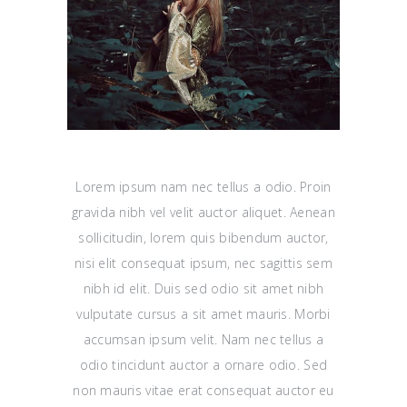
Lorem ipsum nam nec tellus a odio. Proin
gravida nibh vel velit auctor aliquet. Aenean
sollicitudin, lorem quis bibendum auctor,
nisi elit consequat ipsum, nec sagittis sem
nibh id elit. Duis sed odio sit amet nibh
vulputate cursus a sit amet mauris. Morbi
accumsan ipsum velit. Nam nec tellus a
odio tincidunt auctor a ornare odio. Sed
non mauris vitae erat consequat auctor eu