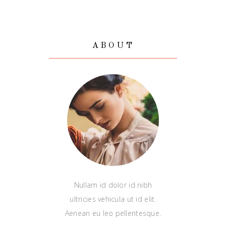
ABOUT
Nullam id dolor id nibh
ultricies vehicula ut id elit.
Aenean eu leo pellentesque.