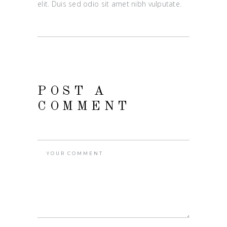
elit. Duis sed odio sit amet nibh vulputate.
POST A
COMMENT