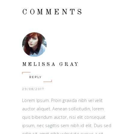
COMMENTS
MELISSA GRAY
REPLY
29/08/2017
Lorem Ipsum. Proin gravida nibh vel velit
auctor aliquet. Aenean sollicitudin, lorem
quis bibendum auctor, nisi elit consequat
ipsum, nec sagittis sem nibh id elit. Duis sed
odio sit amet nibh vulputate cursus a sit.