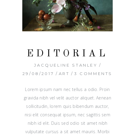
EDITORIAL
JACQUELINE STANLEY
29/08/2017
ART
3 COMMENTS
Lorem ipsum nam nec tellus a odio. Proin
gravida nibh vel velit auctor aliquet. Aenean
sollicitudin, lorem quis bibendum auctor,
nisi elit consequat ipsum, nec sagittis sem
nibh id elit. Duis sed odio sit amet nibh
vulputate cursus a sit amet mauris. Morbi