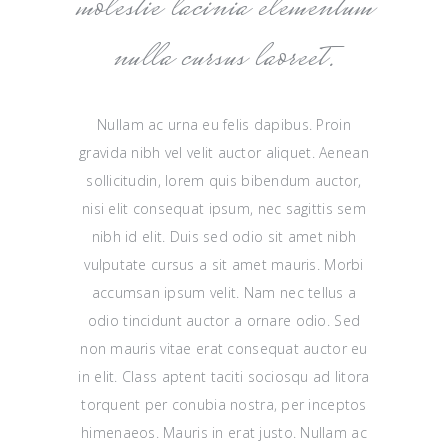
molestie lacinia elementum
nulla cursus laoreet.
Nullam ac urna eu felis dapibus. Proin
gravida nibh vel velit auctor aliquet. Aenean
sollicitudin, lorem quis bibendum auctor,
nisi elit consequat ipsum, nec sagittis sem
nibh id elit. Duis sed odio sit amet nibh
vulputate cursus a sit amet mauris. Morbi
accumsan ipsum velit. Nam nec tellus a
odio tincidunt auctor a ornare odio. Sed
non mauris vitae erat consequat auctor eu
in elit. Class aptent taciti sociosqu ad litora
torquent per conubia nostra, per inceptos
himenaeos. Mauris in erat justo. Nullam ac