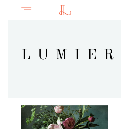
myhouseoffurniture.com
link slot gacor
slot online
toto togel
toto togel
toto togel
situs togel
situs togel
situs togel
link gacor
slot gacor
slot gacor
slot gacor
slot resmi
link slot
jacktoto
jacktoto
jacktoto
jacktoto
situs slot
situs slot
situs slot
situs slot
LUMIER